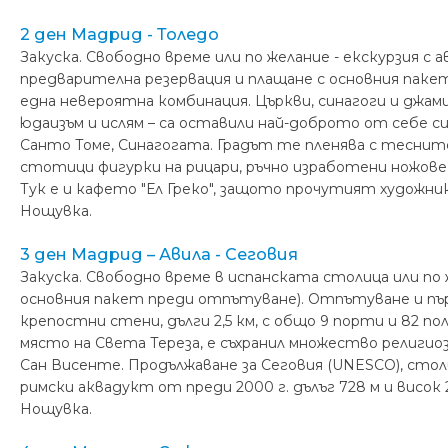
2 ден Мадрид - Толедо
Закуска. Свободно време или по желание - екскурзия с а
предварителна резервация и плащане с основния пакет
една невероятна комбинация. Църкви, синагоги и джа
юдаизъм и ислям – са оставили най-доброто от себе 
Санто Томе, Синагогата. Градът те пленява с теснит
стотици фигурки на рицари, ръчно изработени ножове
Тук е и кафето "Ел Греко", защото прочутият художник
Нощувка.
3 ден Мадрид – Авила - Сеговия
Закуска. Свободно време в испанската столица или по 
основния пакет преди отпътуване). Отпътуване и първ
крепостни стени, дълги 2,5 км, с общо 9 порти и 82 по
място на Света Тереза, е съхранил множество религиозн
Сан Висенте. Продължаване за Сеговия (UNESCO), сто
римски аквадукт от преди 2000 г. дълъг 728 м и висок 
Нощувка.