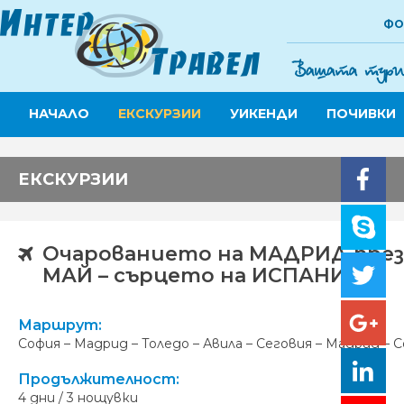
ФО
НАЧАЛО
ЕКСКУРЗИИ
УИКЕНДИ
ПОЧИВКИ
ЕКСКУРЗИИ
Очарованието на МАДРИД през
МАЙ – сърцето на ИСПАНИЯ
Маршрут:
София – Мадрид – Толедо – Авила – Сеговия – Мадрид – 
Продължителност:
4 дни / 3 нощувки