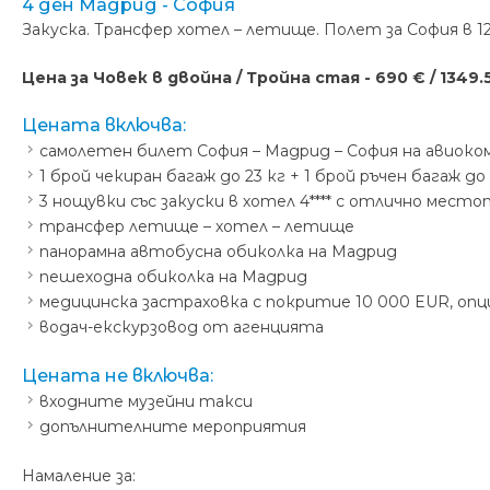
4 ден Мадрид - София
Закуска. Трансфер хотел – летище. Полет за София в 12.
Цена за Човек в двойна / Тройна стая - 690 € / 1349.5
Цената включва:
самолетен билет София – Мадрид – София на авиок
1 брой чекиран багаж до 23 кг + 1 брой ръчен багаж до
3 нощувки със закуски в хотел 4**** с отлично мест
трансфер летище – хотел – летище
панорамна автобусна обиколка на Мадрид
пешеходна обиколка на Мадрид
медицинска застраховка с покритие 10 000 EUR, опц
водач-екскурзовод от агенцията
Цената не включва:
входните музейни такси
допълнителните мероприятия
Намаление за: