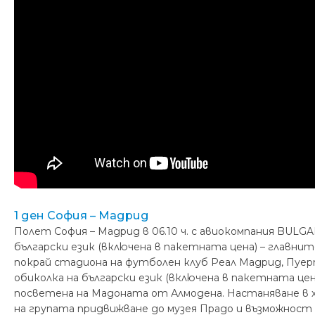
1 ден София – Мадрид
Полет София – Мадрид в 06.10 ч. с авиокомпания BULGA
български език (включена в пакетната цена) – главни
покрай стадиона на футболен клуб Реал Мадрид, Пуер
обиколка на български език (включена в пакетната це
посветена на Мадоната от Алмодена. Настаняване в хо
на групата придвижване до музея Прадо и възможност 