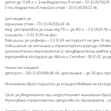
дете до 11,99 г. с 2-ма възрастни в стая – 70 EUR/136,91 
3-ти възрастен в тройна стая – 20 EUR/39,12 лв.
Доплащане за:
единична стая – 170 EUR/332,49 лв.
мед. застраховка за лица над 70 г. до 80 г. – 5 EUR/9.78 л
слушалки – 3.00 EUR на ден.
бакшиши за шофьори – 2-3 EUR на турист на ден. В п
повишение на летищни и транспортни разходи /обявяв
Допълнителни мероприятия (с предварителна заявка и пла
eднодневна екскурзия до Авила и Сеговия – 55 EUR, за де
Начин на плащане:
депозит – 250 EUR/488,96 лв., доплащане – до 35 дни п
Минимален брой туристи за осъществяване на екскур
Срок за уведомление при недостигнат минимален брой
Използвани транспортни средства по програмата: • с