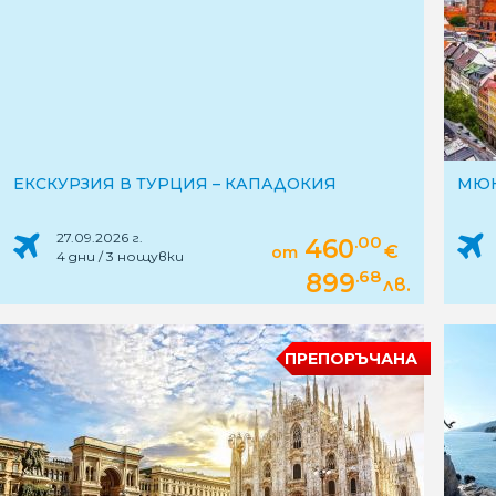
ЕКСКУРЗИЯ В ТУРЦИЯ – КАПАДОКИЯ
МЮН
27.09.2026 г.
.00
460
€
от
4 дни / 3 нощувки
.68
899
лв.
ПРЕПОРЪЧАНА