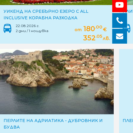
УИКЕНД НА СРЕБЪРНО ЕЗЕРО С ALL
ПЛИ
INCLUSIVE КОРАБНА РАЗХОДКА
22.08.2026 г.
.00
180
€
от
2 дни / 1 нощувка
.05
352
лв.
ПЕРЛИТЕ НА АДРИАТИКА - ДУБРОВНИК И
ПЛЕ
БУДВА