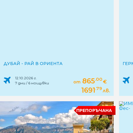
ДУБАЙ - РАЙ В ОРИЕНТА
ГЕР
12.10.2026 г.
.00
865
€
от
7 дни / 6 нощувки
.79
1691
лв.
ПРЕПОРЪЧАНА