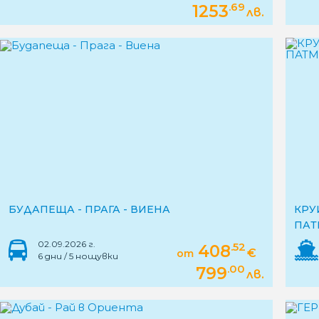
.69
1253
лв.
БУДАПЕЩА - ПРАГА - ВИЕНА
КРУ
ПАТ
02.09.2026 г.
.52
408
€
от
6 дни / 5 нощувки
.00
799
лв.