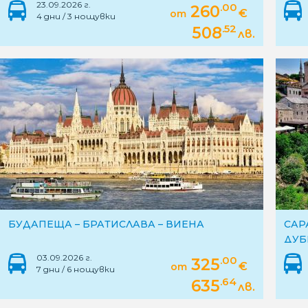
23.09.2026 г.
.00
260
€
от
4 дни / 3 нощувки
.52
508
лв.
БУДАПЕЩА – БРАТИСЛАВА – ВИЕНА
САР
ДУБ
03.09.2026 г.
.00
325
€
от
7 дни / 6 нощувки
.64
635
лв.