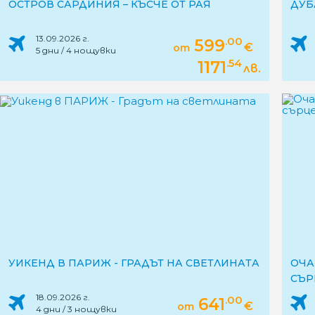
ОСТРОВ САРДИНИЯ – КЪСЧЕ ОТ РАЯ
ДУБ
13.09.2026 г.
.00
599
€
от
5 дни / 4 нощувки
.54
1171
лв.
УИКЕНД В ПАРИЖ - ГРАДЪТ НА СВЕТЛИНАТА
ОЧА
СЪР
18.09.2026 г.
.00
641
€
от
4 дни / 3 нощувки