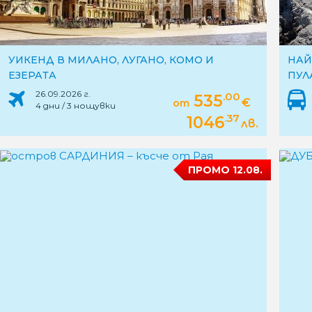
УИКЕНД В МИЛАНО, ЛУГАНО, КОМО И
НАЙ
ЕЗЕРАТА
ПУЛ
ТРО
26.09.2026 г.
.00
535
€
от
ТРЕ
4 дни / 3 нощувки
.37
1046
лв.
ПРОМО 12.08.