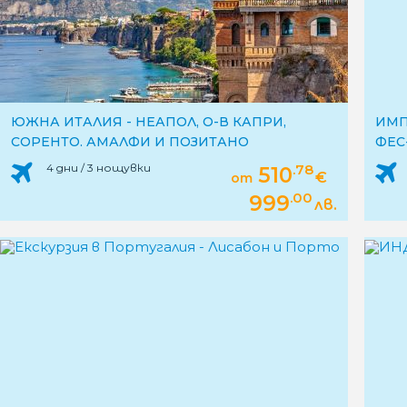
ЮЖНА ИТАЛИЯ - НЕАПОЛ, О-В КАПРИ,
ИМП
СОРЕНТО, АМАЛФИ И ПОЗИТАНО
ФЕС
4 дни / 3 нощувки
.78
510
€
от
.00
999
лв.