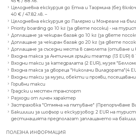
45 € / 88 лв.
Целодневна екскурзия до Етна и Таормина (без включе
40 € / 47.82 лв. –
Целодневна екскурзия до Палермо и Монреале на българск
Priority boarding до 10 кг (за двете посоки) - на турист
Доплащане за чекиран багаж до 10 кг (за двете посоки) 
Доплащане за чекиран багаж до 20 кг (за двете посоки) 
Доплащане за съседни места в самолета (отиване и вр
Входна такса за Античния гръцки театър (13 EUR) в
Входни такси за катедралата (2 EUR), музея "Белломо
Входна такса за дворецa "Николачи Виладората"(4 E
Входни такси за музеи, обекти и прояви, посещавани
Горивни такси
Градски и местен транспорт
Разходи от личен характер
Застраховка "Отмяна на пътуване" (Препоръчваме Ви
Бакшиши за шофьор и екскурзовод: 2 EUR на турист
дестинацията предполагат заплащането на бакшиш 
ПОЛЕЗНА ИНФОРМАЦИЯ