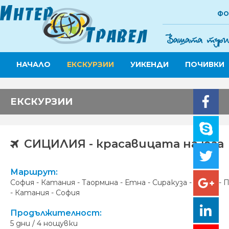
ФО
НАЧАЛО
ЕКСКУРЗИИ
УИКЕНДИ
ПОЧИВКИ
ЕКСКУРЗИИ
СИЦИЛИЯ - красавицата на юга
Маршрут:
София - Катания - Таормина - Етна - Сиракуза - Ното - 
- Катания - София
Продължителност:
5 дни / 4 нощувки