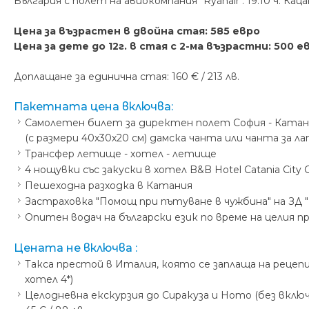
България с полет на авиокомпания "Ryanair". 19:10 ч. Ка
Цена за възрастен в двойна стая: 585 евро
Цена за дете до 12г. в стая с 2-ма възрастни: 500 е
Доплащане за единична стая: 160 € / 213 лв.
Пакетната цена включва:
Самолетен билет за директен полет София - Катания 
(с размери 40х30х20 см) дамска чанта или чанта за л
Трансфер летище - хотел - летище
4 нощувки със закуски в хотел B&B Hotel Catania City C
Пешеходна разходка в Катания
Застраховка "Помощ при пътуване в чужбина" на ЗД 
Опитен водач на български език по време на целия 
Цената не включва :
Такса престой в Италия, която се заплаща на рецепци
хотел 4*)
Целодневна екскурзия до Сиракуза и Ното (без включе