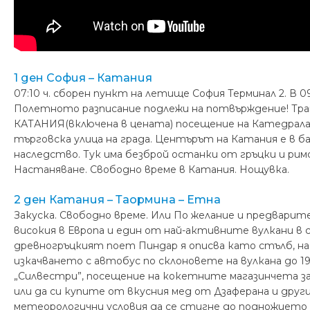
1 ден София – Катания
07:10 ч. сборен пункт на летище София Терминал 2. В 09
Полетното разписание подлежи на потвърждение! Транс
КАТАНИЯ(включена в цената) посещение на Катедралата
търговска улица на града. Центърът на Катания е в 
наследство. Тук има безброй останки от гръцки и римс
Настаняване. Свободно време в Катания. Нощувка.
2 ден Катания – Таормина – Етна
Закуска. Свободно време. Или По желание и предварите
високия в Европа и един от най-активните вулкани в
древногръцкият поет Пиндар я описва като стълб, на
изкачването с автобус по склоновете на вулкана до 19
„Силвестри”, посещение на кокетните магазинчета з
или да си купите от вкусния мед от Дзаферана и дру
метеорологични условия да се стигне до подножието 