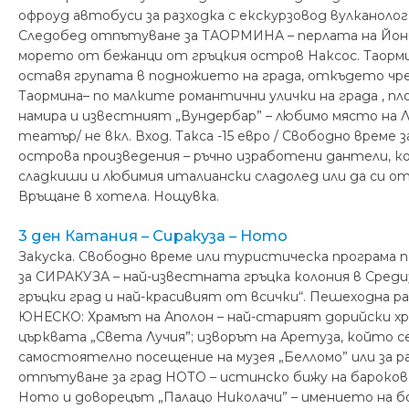
офроуд автобуси за разходка с екскурзовод вулканолог
Следобед отпътуване за ТАОРМИНА – перлата на Йонийс
морето от бежанци от гръцкия остров Наксос. Таорми
оставя групата в подножието на града, откъдето чре
Таормина– по малките романтични улички на града , п
намира и известният „Вундербар” – любимо място на Л
театър/ не вкл. Вход. Такса -15 евро / Свободно вре
острова произведения – ръчно изработени дантели, к
сладкиши и любимия италиански сладолед или да си о
Връщане в хотела. Нощувка.
3 ден Катания – Сиракуза – Ното
Закуска. Свободно време или туристическа програма 
за СИРАКУЗА – най-известната гръцка колония в Среди
гръцки град и най-красивият от всички“. Пешеходна р
ЮНЕСКО: Храмът на Аполон – най-старият дорийски храм
църквата „Света Лучия”; изворът на Аретуза, който се
самостоятелно посещение на музея „Белломо” или за р
отпътуване за град НОТО – истинско бижу на бароко
Ното и доворецът „Палацо Николачи” – имението на бо