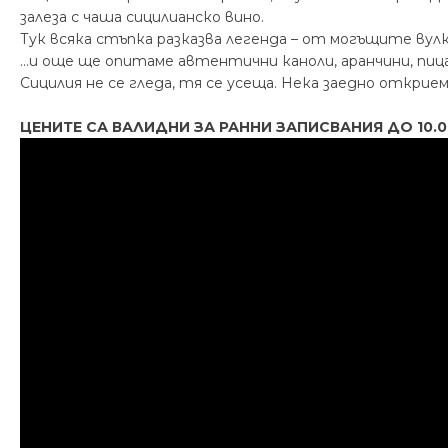
залеза с чаша сицилианско вино.
Тук всяка стъпка разказва легенда – от могъщите вул
...и още ще опитаме автентични каноли, аранчини, пиц
Сицилия не се гледа, тя се усеща. Нека заедно откри
ЦЕНИТЕ СА ВАЛИДНИ ЗА РАННИ ЗАПИСВАНИЯ ДО 10.06