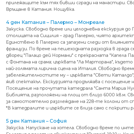
прилежащите към тях бивши сгради на манастири. Сво
Връщане в Катания. Нощувка.
4 ден Катания – Палермо – Монреале
Закуска. Свободно време или целодневна екскурзия до П
столицата на Сицилия – град Палермо, чиято архитек
Единствено в Палермо са запазени следи от влиянието 
французи. По време на пешеходната разходка в града 
дворец "Палацо дей Нормани" с прекрасната "Капела П
с Фонтана на срама; църквата "Ла Марторана", където
най-голямата лирична сцена на Италия. Свободно врем
забележителностите му – църквата "Свети Каталдо", к
жив спектакъл. Екскурзията продължава с посещение на
Посещение на прочутата катедрала "Санта Мариа Нуо
Библията, разположени на площ от близо 6000 кв.м. С
за самостоятелно разглеждане на 228-те колони от с
*В катедралите и църквите се влиза само с покрити р
5 ден Катания – София
Закуска. Напускане на хотела. Свободно време по инте