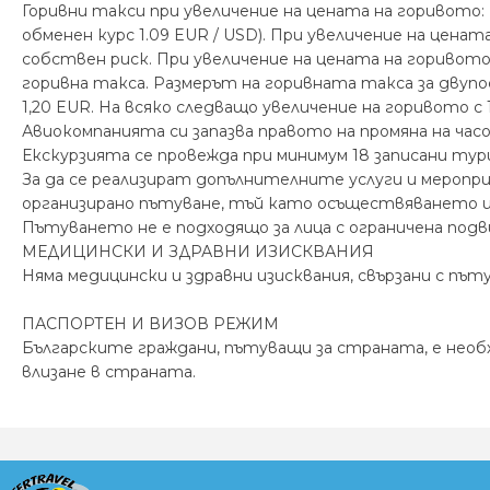
Горивни такси при увеличение на цената на горивото:
обменен курс 1.09 EUR / USD). При увеличение на ценат
собствен риск. При увеличение на цената на горивото 
горивна такса. Размерът на горивната такса за двупо
1,20 EUR. На всяко следващо увеличение на горивото 
Авиокомпанията си запазва правото на промяна на ча
Екскурзията се провежда при минимум 18 записани тур
За да се реализират допълнителните услуги и меропри
организирано пътуване, тъй като осъществяването им
Пътуването не е подходящо за лица с ограничена под
МЕДИЦИНСКИ И ЗДРАВНИ ИЗИСКВАНИЯ
Няма медицински и здравни изисквания, свързани с път
ПАСПОРТЕН И ВИЗОВ РЕЖИМ
Българските граждани, пътуващи за страната, е необ
влизане в страната.