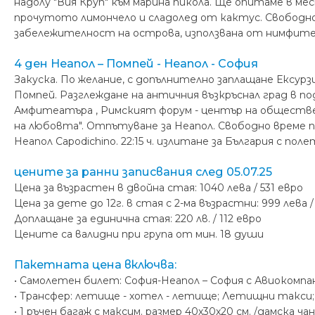
надолу "Вия Круп" към марина пикола. Ще опитаме в 
прочутото лимончело и сладолед от кактус. Свободно в
забележителност на острова, използвана от нимфите 
4 ден Неапол – Помпей - Неапол - София
Закуска. По желание, с допълнително заплащане Ексурзи
Помпей. Разглеждане на античния възкръснал град в по
Амфитеатъра , Римският форум - център на обществе
на любовта". Отпътуване за Неапол. Свободно време по 
Неапол Capodichino. 22:15 ч. излитане за България с полет
цените за ранни записвания след 05.07.25
Цена за възрастен в двойна стая: 1040 лева / 531 евро
Цена за дете до 12г. в стая с 2-ма възрастни: 999 лева /
Доплащане за единична стая: 220 лв. / 112 евро
Цените са валидни при група от мин. 18 души
Пакетната цена включва:
• Самолетен билет: София-Неапол – София с Авиокомпани
• Трансфер: летище - хотел - летище; Летищни такси;
• 1 pъчен багаж с максим. размер 40х30х20 см. /дамска ча