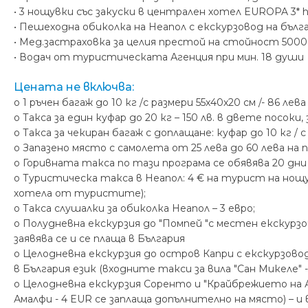
• 3 нощувки със закуски в централен хотел EUROPA 3* h
• Пешеходна обиколка на Неапол с екскурзовод на бълга
• Мед.застраховка за целия престой на стойност 5000
• Водач от туристическата Агенция при мин. 18 души
Цената не включва:
o 1 pъчен багаж до 10 кг /с размери 55x40x20 см /- 86 ле
o Такса за един куфар до 20 кг – 150 лв. в двете посоки,
o Такса за чекиран багаж с доплащане: куфар до 10 кг / с 
o Запазено място с самолета от 25 лева до 60 лева на 
o Горивната такса по тази програма се обявява 20 дн
o Туристическа такса в Неапол: 4 € на турист на нощу
хотела от туристите);
o Такса слушалки за обиколка Неапол – 3 евро;
o Полудневна екскурзия до "Помпей "с местен екскурзов
заявява се и се плаща в България
o Целодневна екскурзия до остров Капри с екскурзовод н
в България език (входните такси за вила "Сан Микеле" 
o Целодневна екскурзия Соренто и "Крайбрежието на А
Амалфи - 4 EUR се заплаща допълнително на място) – и вл