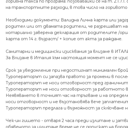
горивна такса по програма: позовавайки се на т. 2.1.7
на транспортните разходи, в това число на горивото 
Необходими документи: Валидна Лична карта или задгр.
родител или от двамата родители, че разрешават на д
нотариално заверена декларация от родителите /ориг
карта от 14 г. възраст/ + копие от акта за раждане.
Санитарни и медицински изисквания за влизане в ИТАЛ
За Влизане в Италия към настоящия момент не се из
Срок за уведомление при недостигнат минимален брой
Туроператорът си запазва правото за промени в посл
Туроператорът не носи отговорност пред граничните
Туроператорът не носи отговорност за работното в
Неявяването в точният час на тръгване и на определ
носи отговорност и не възстановява вече заплатени
Туроператорът предлага и възможност за сключване н
Чек-ин гишето - отваря 2 часа преди излитане и зат
обявеното за излитане време не се допускат на борда