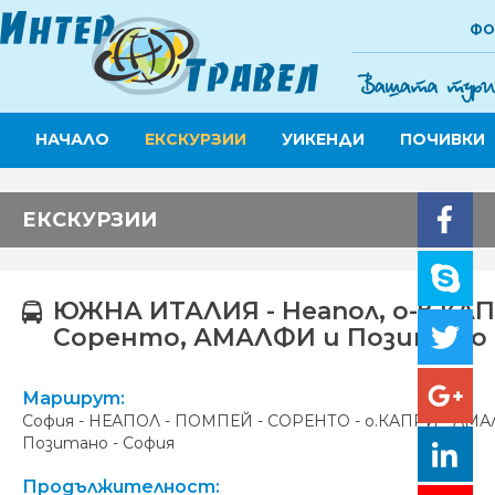
ФО
НАЧАЛО
ЕКСКУРЗИИ
УИКЕНДИ
ПОЧИВКИ
ЕКСКУРЗИИ
ЮЖНА ИТАЛИЯ - Неапол, о-в КАП
Соренто, АМАЛФИ и Позитано
Маршрут:
София - НЕАПОЛ - ПОМПЕЙ - СОРЕНТО - о.КАПРИ - АМА
Позитано - София
Продължителност: