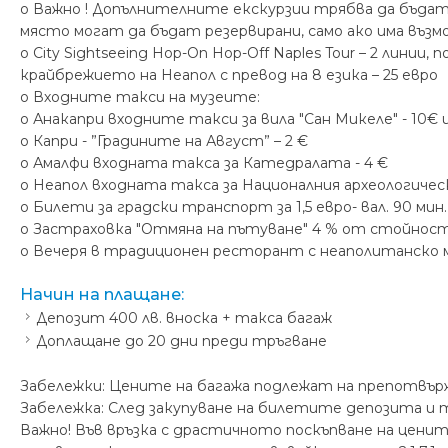
o Важно ! Допълнителните екскурзии трябва да бъдат 
място могат да бъдат резервирани, само ако има въз
o City Sightseeing Hop-On Hop-Off Naples Tour – 2 ли
крайбрежието на Неапол с превод на 8 езика – 25 евро
o Входните такси на музеите:
o Анакапри входните такси за вила "Сан Микеле" - 10€ и
o Капри - ”Градините на Август” – 2 €
o Амалфи входната такса за Катедралата - 4 €
o Неапол входната такса за Националния археологически
o Билети за градски транспорт за 1,5 евро- вал. 90 мин. ;
o Застраховка "Отмяна на пътуване" 4 % от стойнос
o Вечеря в традиционен ресторант с неаполитанско ме
Начин на плащане:
Депозит 400 лв. вноска + такса багаж
Доплащане до 20 дни преди тръгване
Забележки: Цените на багажа подлежат на препотвържд
Забележка: След закупуване на билетите депозита и т
Важно! Във връзка с драстичното поскъпване на ценит