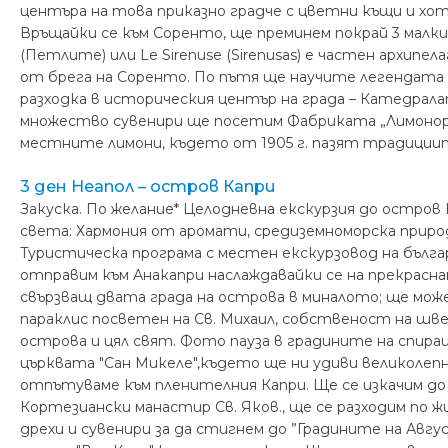
центъра на това приказно градче с цветни къщи и хоте
Връщайки се към Соренто, ще преминем покрай 3 малки 
(Петлите) или Le Sirenuse (Sirenusas) е частен архипе
от брега на Соренто. По пътя ще научите легендата и
разходка в историческия център на града – Катедралат
множество сувенири ще посетим Фабриката „Лимонор
местните лимони, където от 1905 г. пазят традициите
3 ден Неапол – остров Капри
Закуска. По желание* Целодневна екскурзия до остров
света: Хармония от аромати, средиземноморска природ
Tуристическа програма с местен екскурзовод на бълга
отправим към Анакапри наслаждавайки се на прекрасн
свързващ двата града на острова в миналото; ще мож
параклис посветен на Св. Михаил, собственост на шв
острова и цял свят. Фото пауза в градините на спиращ
църквата "Сан Микеле",където ще ни удиви великолепни
отпътуваме към пленителния Капри. Ще се изкачим до 
Кортезиански манастир Св. Яков., ще се разходим по ж
дрехи и сувенири за да стигнем до ”Градините на Авгу