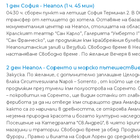
1 ден София - Нeапол (1 ч. 45 мин)
04:30 ч. сборен пункт на летище София Терминал 2. В 06
трансфер от летището до хотела. Оставяне на багажа
монументалния център на Неапол, столицата на облас
Кралският театър “Сан Карло”, Галерията “Умберто I”,
“Сан Франческо”, ще продължим към крайбрежния буле
Неаполитанския залив и Везувий. Свободно време в Не
настаняване Свободно време . По желание Вечеря в м
2 ден Неапол - Соренто и морско пътешестви
Закуска. По желание, с допълнително заплащане Целод
влака Circumvesuviana Napoli – Sorrento , от който ще
продължим през тунели към полуострова на Соренто. 
– покровитил на Соренто., ще видим останки от глав
ферибота за да ни отведе към спиращото дъха Амалфи
както са го наричали в древността, се откроява Амал
неземна природна красота и богато културно наследств
Посещение на Катедралата "Св.Андрей", в чиято крип
магазини и тратории. Свободно време за обяд. Продъ
Фурори , Праяно и вилата на София Лорен до среднове