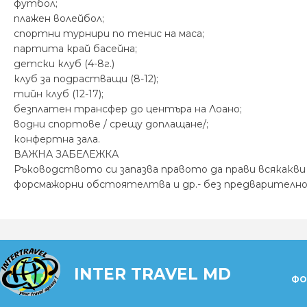
футбол;
плажен волейбол;
спортни турнири по тенис на маса;
партита край басейна;
детски клуб (4-8г.)
клуб за подрастващи (8-12);
тийн клуб (12-17);
безплатен трансфер до центъра на Лоано;
водни спортове / срещу доплащане/;
конфертна зала.
ВАЖНА ЗАБЕЛЕЖКА
Ръководството си запазва правото да прави всякакви
форсмажорни обстоятелтва и др.- без предварително
INTER TRAVEL MD
ФО