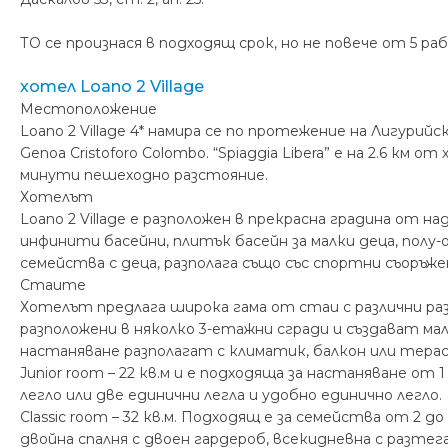
ТО се произнася в подходящ срок, но не повече от 5 р
хотел Loano 2 Village
Местоположение
Loano 2 Village 4* намира се по протежение на Лигурий
Genoa Cristoforo Colombo. “Spiaggia Libera” е на 2.6 км от
минути пешеходно разстояние.
Хотелът
Loano 2 Village е разположен в прекрасна градина от 
инфинити басейни, плитък басейн за малки деца, полу-
семейства с деца, разполага също със спортни съоръж
Стаите
Хотелът предлага широка гама от стаи с различни раз
разположени в няколко 3-етажни сгради и създават малк
настаняване разполагат с климатик, балкон или терас
Junior room – 22 кв.м и е подходяща за настаняване от
легло или две единични легла и удобно единично легло.
Classic room – 32 кв.м. Подходящ е за семейства от 2 
двойна спалня с двоен гардероб, всекидневна с разте