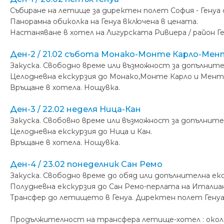
Събиране на летище за директен полет София - Генуа с
Панорамна обиколка на Генуа включена в цената.
Настаняване в хотел на Лигурската Ривиера / район Г
Ден-2 / 21.02 събота Монако-Монте Карло-Ме
Закуска. Свободно време или възможност за допълните
Целодневна екскурзия до Монако,Монте Карло и Мен
Връщане в хотела. Нощувка.
Ден-3 / 22.02 неделя Ница-Кан
Закуска. Свобовно време или възможност за допълнител
Целодневна екскурзия до Ница и Кан.
Връщане в хотела. Нощувка.
Ден-4 / 23.02 понеделник Сан Ремо
Закуска. Свободно време до обяд или допълнителна екс
Полудневна екскурзия до Сан Ремо-перлата на Итали
Трансфер до летището в Генуа. Директен полет Генуа 
Продължителност на трансфера летище-хотел : около 