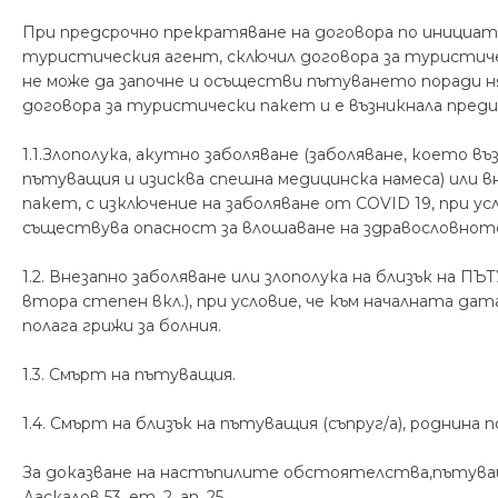
При предсрочно прекратяване на договора по инициат
туристическия агент, сключил договора за турист
не може да започне и осъществи пътуването поради н
договора за туристически пакет и е възникнала пре
1.1.Злополука, акутно заболяване (заболяване, което 
пътуващия и изисква спешна медицинска намеса) или 
пакет, с изключение на заболяване от COVID 19, при у
съществува опасност за влошаване на здравословнот
1.2. Внезапно заболяване или злополука на близък на ПЪ
втора степен вкл.), при условие, че към началната д
полага грижи за болния.
1.3. Смърт на пътуващия.
1.4. Смърт на близък на пътуващия (съпруг/а), роднина п
За доказване на настъпилите обстоятелства,пътуващи
Даскалов 53, ет. 2, ап. 25.