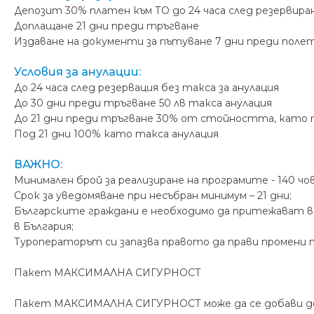
Депозит 30% платен към ТО до 24 часа след резервира
Доплащане 21 дни преди тръгване
Издаване на документи за пътуване 7 дни преди поле
Условия за анулации:
До 24 часа след резервация без такса за анулация
До 30 дни преди тръгване 50 лв такса анулация
До 21 дни преди тръгване 30% от стойността, като 
Под 21 дни 100% като такса анулация
ВАЖНО:
Минимален брой за реализиране на програмите - 140 чо
Срок за уведомяване при несъбран минимум – 21 дни;
Българските граждани е необходимо да притежават ва
в България;
Туроператорът си запазва правото да прави промени 
Пакет МАКСИМАЛНА СИГУРНОСТ
Пакет МАКСИМАЛНА СИГУРНОСТ може да се добави до 7