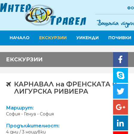
ФО
НАЧАЛО
ЕКСКУРЗИИ
УИКЕНДИ
ПОЧИВКИ
ЕКСКУРЗИИ
КАРНАВАЛ на ФРЕНСКАТА и
ЛИГУРСКА РИВИЕРА
Маршрут:
София - Генуа - София
Продължителност:
4 дни / 3 нощувки