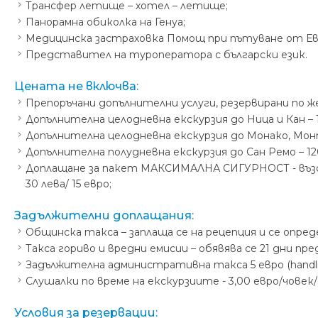
Трансфер летище – хотел – летище;
Панорамна обиколка на Генуа;
Медицинска застраховка Помощ при пътуване от Еврои
Представител на туроператора с български език.
Цената не включва:
Препоръчани допълнителни услуги, резервирани по ж
Допълнителна целодневна екскурзия до Ница и Кан – 135 
Допълнителна целодневна екскурзия до Монако, Монте К
Допълнителна полудневна екскурзия до Сан Ремо – 120 лв
Доплащане за пакет МАКСИМАЛНА СИГУРНОСТ - възста
30 лева/ 15 евро;
Задължителни доплащания:
Общинска такса – заплаща се на рецепция и се опр
Такса гориво и вредни емисии – обявява се 21 дни пре
Задължителна административна такса 5 евро (handlin
Слушалки по време на екскурзиите - 3,00 евро/човек/
Условия за резервации: