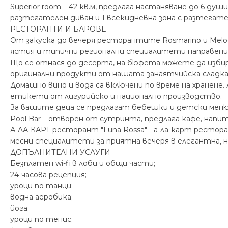
Superior room – 42 кв.м, предлага настаняване до 6 душ
разтегателен диван и 1 всекидневна зона с разтегате
РЕСТОРАНТИ И БАРОВЕ
От закуска до вечеря ресторантите Rosmarino и Mel
ястия и типични регионални специалитети направени
Що се отнася до десерта, на бюфета можете да избир
оригинални продукти от нашата занаятчийска сладка
Домашно вино и вода са включени по време на хранене
етикети от лигурийско и национално производство.
За вашите деца се предлагат бебешки и детски менюта
Pool Bar – отворен от сутринта, предлага кафе, напит
А-ЛА-КАРТ ресторант "Luna Rossa" - а-ла-карт рестор
месни специалитети за приятна вечеря в елегантна, 
ДОПЪЛНИТЕЛНИ УСЛУГИ
Безплатен wi-fi в лоби и общи части;
24-часова рецепция;
уроци по танци;
водна аеробика;
йога;
уроци по тенис;