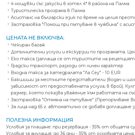
4 нощувки със закуски в хотел 4* в района на Палма
Туристическа програма в Палма
Асистанс на български език по време на целия прест
Застраховка "Помощ при пътуване в чужбина" с аси
ЦЕНАТА НЕ ВКЛЮЧВА:
Чекиран багаж
Допълнителни услуги и екскурзии по програмата. Цен
Еко такса (заплаща се от туристите на рецепцията на
Градски транспорт, разходи от личен характер
Входна такса за катедралата "Ла Сеу" - 10 EUR
Бакшиши за местните представители (водач и шофьор
зависимост от предоставената услуга, в брой). К
размер, което показва уважение към работата на 
Застраховка "Отмяна на пътуване" (Препоръчваме Ви
За лица над 65 г. автоматично се добавя доплащане
ПОЛЕЗНА ИНФОРМАЦИЯ
Условия за плащане: при резервация - 35% от общата с
Условия за анулация: до 36 дни - 35% от основната цена