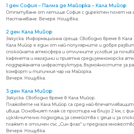
1 ден София – Палма де Майорка – Кала Мийор
Oтпътуване от летище София с директен полет на авио
Настаняване. Вечеря. Нощувка.
2 ден Кала Мийор
Закуска. Информационна среща. Свободно време в Кала
Кала Мийор е един от най-популярните и добре развит
спокойната атмосфера и отличните условия за почивк
кафенета и магазини и приятна средиземноморска атмо
поддържаната инфраструктура, възможностите за разхо
комфорт и типичния чар на Майорка.
Вечеря. Нощувка.
3 ден Кала Мийор
Закуска. Свободно време в Кала Мийор.
Плажовете на Кала Мийор са сред най-впечатляващите
ивица. Основният плаж се простира на близо 2 км, с ф
изключително подходящ за семейства с деца и за спо
плажът е отличен със „Син флаг“ и предлага множеств
Вечеря. Нощувка.