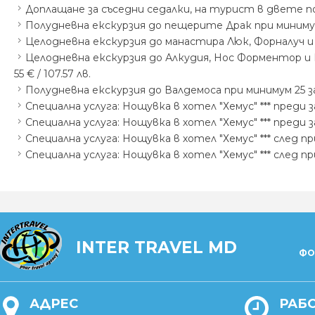
Доплащане за съседни седалки, на турист в двете посо
Полудневна екскурзия до пещерите Драк при минимум 25
Целодневна екскурзия до манастира Люк, Форналуч и Со
Целодневна екскурзия до Алкудия, Нос Форментор и 
55 € / 107.57 лв.
Полудневна екскурзия до Валдемоса при минимум 25 зап
Специална услуга: Нощувка в хотел "Хемус" *** преди з
Специална услуга: Нощувка в хотел "Хемус" *** преди з
Специална услуга: Нощувка в хотел "Хемус" *** след п
Специална услуга: Нощувка в хотел "Хемус" *** след п
INTER TRAVEL MD
ФО
АДРЕС
РАБ