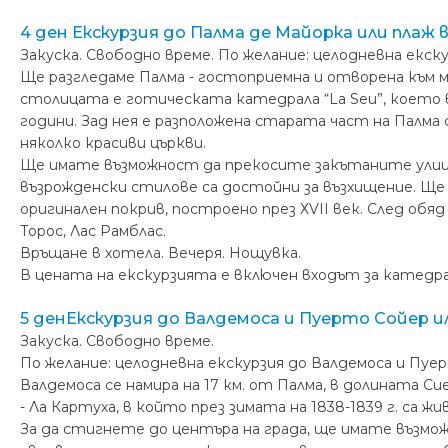
4 ден Екскурзия до Палма де Майорка или плаж 
Закуска. Свободно време. По желание: целодневна екск
Ще разгледаме Палма - гостоприемна и отворена към
столицата е готическата катедрала “La Seu”, което в
години. Зад нея е разположена старата част на Палма
няколко красиви църкви.
Ще имате възможност да прекосите закътаните улици
възрожденски стилове са достойни за възхищение. Ще
оригинален покрив, построено през ХVII век. След обя
Торос, Лас Рамблас.
Връщане в хотела. Вечеря. Нощувка.
В цената на екскурзията е включен входът за катедр
5 денЕкскурзия до Валдемоса и Пуерто Сойер и
Закуска. Свободно време.
По желание: целодневна екскурзия до Валдемоса и Пуе
Валдемоса се намира на 17 км. от Палма, в долината С
- Ла Картуха, в който през зимата на 1838-1839 г. са 
За да стигнете до центъра на града, ще имате възмож