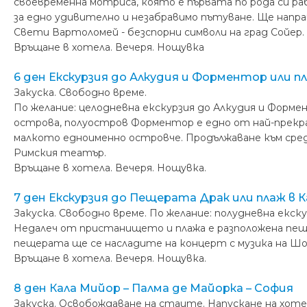
своевременна мотриса, която е първата по рода си р
за едно удивително и незабравимо пътуване. Ще напра
Свети Вартоломей - безспорни символи на град Сойер.
Връщане в хотела. Вечеря. Нощувка
6 ден Екскурзия до Алкудия и Форментор или п
Закуска. Свободно време.
По желание: целодневна екскурзия до Алкудия и Форме
острова, полуостров Форментор е едно от най-прекр
малкото едноименно островче. Продължаване към сред
Римския театър.
Връщане в хотела. Вечеря. Нощувка.
7 ден Екскурзия до Пещерата Драк или плаж в 
Закуска. Свободно време. По желание: полудневна екск
Недалеч от пристанището и плажа е разположена пеще
пещерата ще се насладите на концерт с музика на Шоп
Връщане в хотела. Вечеря. Нощувка.
8 ден Кала Мийор – Палма де Майорка – София
Закуска. Освобождаване на стаите. Напускане на хоте