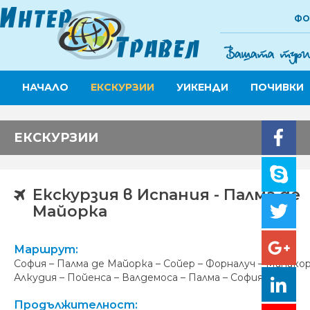
ФО
НАЧАЛО
ЕКСКУРЗИИ
УИКЕНДИ
ПОЧИВКИ
ЕКСКУРЗИИ
Екскурзия в Испания - Палма де
Майорка
Маршрут:
София – Палма де Майорка – Сойер – Форналуч – Манакор
Алкудия – Пойенса – Валдемоса – Палма – София
Продължителност: