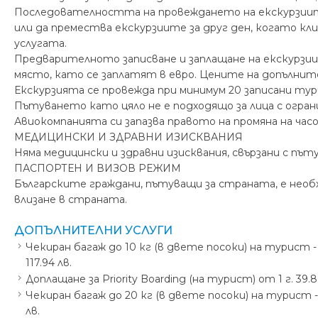
Последователността на провеждането на екскурзиите
или да премества екскурзиите за друг ден, когато к
услугата.
Предварителното записване и заплащане на екскурзии
място, като се заплатят в евро. Цените на допълнител
Екскурзията се провежда при минимум 20 записани ту
Пътуването като цяло не е подходящо за лица с огра
Авиокомпанията си запазва правото на промяна на ча
МЕДИЦИНСКИ И ЗДРАВНИ ИЗИСКВАНИЯ
Няма медицински и здравни изисквания, свързани с път
ПАСПОРТЕН И ВИЗОВ РЕЖИМ
Българските граждани, пътуващи за страната, е необ
влизане в страната.
ДОПЪЛНИТЕЛНИ УСЛУГИ
Чекиран багаж до 10 кг (в двете посоки) на турист - 
117.94 лв.
Доплащане за Priority Boarding (на турист) от 1 г. 39.80
Чекиран багаж до 20 кг (в двете посоки) на турист - 
лв.