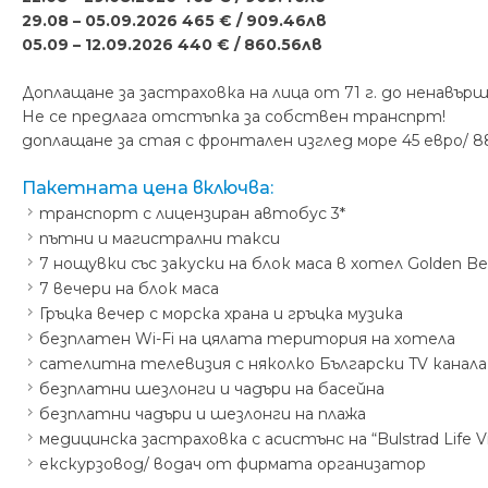
29.08 – 05.09.2026 465 € / 909.46лв
05.09 – 12.09.2026 440 € / 860.56лв
Доплащане за застраховка на лица от 71 г. до ненавършени
Не се предлага отстъпка за собствен транспрт!
доплащане за стая с фронтален изглед море 45 евро/ 88
Пакетната цена включва:
транспорт с лицензиран автобус 3*
пътни и магистрални такси
7 нощувки със закуски на блок маса в хотел Golden Be
7 вечери на блок маса
Гръцка вечер с морска храна и гръцка музика
безплатен Wi-Fi на цялата територия на хотела
сателитна телевизия с няколко Български TV канала
безплатни шезлонги и чадъри на басейна
безплатни чадъри и шезлонги на плажа
медицинска застраховка с асистънс на “Bulstrad Life V
екскурзовод/ водач от фирмата организатор