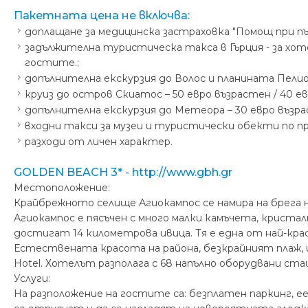
Пакетната цена не включва:
доплащане за медицинска застраховка "Помощ при пътув
задължителна туристическа такса в Гърция - за хотел
гостите.;
допълнителна екскурзия до Волос и планината Пелион
круиз до остров Скиатос – 50 евро възрастен / 40 е
допълнителна екскурзия до Метеора – 30 евро възрас
входни такси за музеи и туристически обекти по п
разходи от личен характер.
GOLDEN BEACH 3* - http://www.gbh.gr
Местоположение:
Крайбрежното селище Агиокампос се намира на брега на
Агиокампос е пясъчен с много малки камъчета, кристал
достигат 14 километрова ивица. Тя е една от най-кра
Естествената красота на района, безкрайният плаж,
Hotel. Хотелът разполага с 68 напълно оборудвани ст
Услуги:
На разположение на гостите са: безплатен паркинг, е