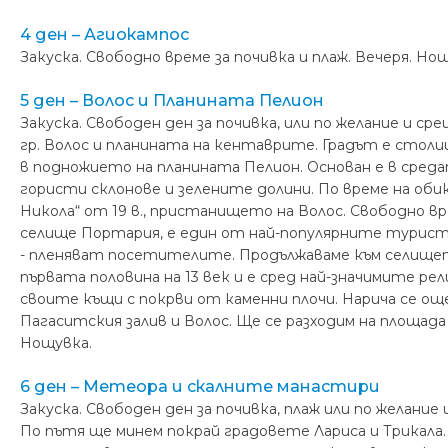
4 ден – Агиокампос
Закуска. Свободно време за почивка и плаж. Вечеря. Но
5 ден – Волос и Планината Пелион
Закуска. Свободен ден за почивка, или по желание и с
гр. Волос и планината на кентаврите. Градът е стол
в подножието на планината Пелион. Основан е в средат
гористи склонове и зелените долини. По време на об
Никола“ от 19 в., пристанището на Волос. Свободно в
селище Портария, е един от най-популярните туристи
- пленяват посетителите. Продължаваме към селищет
първата половина на 13 век и е сред най-значимите р
своите къщи с покрви от каменни плочи. Нарича се ощ
Пагаситския залив и Волос. Ще се разходим на площад
Нощувка.
6 ден – Метеора и скалните манастири
Закуска. Свободен ден за почивка, плаж или по желан
По пътя ще минем покрай градовете Лариса и Трикала