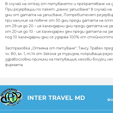
В случай на отказ от пътуването и прекратяване на
При резервации по пакет „ранно записване“ в случай н
дни от датата на записване, Потребителят резервирал
при наличие на повече от 30 дни преди датата на отп
от 29-ия до 20 – ия календарни дни преди датата на 
от 20-ия до 10 - ия календарен ден преди датата на 
под 10 календарни дни се удържа 100% от стойността
Застраховка „Отмяна от пътуване“: Тансу Травел пре
чл. 80, ал. 1, т.14 от Закона за туризма, покриваща р
здравословни причини на пътуващия, негови близки, не
фирмата.
INTER TRAVEL MD
ФО