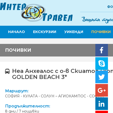
ФО
НАЧАЛО
ЕКСКУРЗИИ
УИКЕНДИ
ПОЧИВКИ
ПОЧИВКИ
Неа Анхеалос с о-в Скиатос / х
GOLDEN BEACH 3*
Маршрут:
СОФИЯ - КУЛАТА - СОЛУН – АГИОКАМПОС - СОФИЯ
Продължителност:
8 дни / 7 нощувки