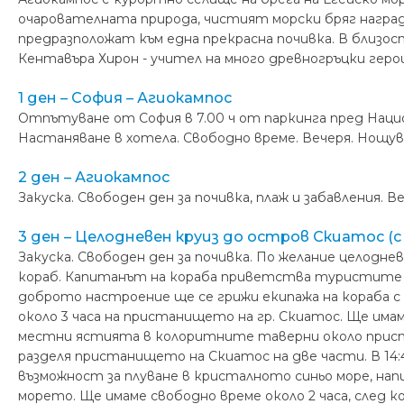
очарователната природа, чистият морски бряг награ
предразположат към една прекрасна почивка. В близо
Кентавъра Хирон - учител на много древногръцки герои 
1 ден – София – Агиокампос
Отпътуване от София в 7.00 ч от паркинга пред Нацио
Настаняване в хотела. Свободно време. Вечеря. Нощув
2 ден – Агиокампос
Закуска. Свободен ден за почивка, плаж и забавления. В
3 ден – Целодневен круиз до остров Скиатос (с
Закуска. Свободен ден за почивка. По желание целодне
кораб. Капитанът на кораба приветства туристите и
доброто настроение ще се грижи екипажа на кораба с
около 3 часа на пристанището на гр. Скиатос. Ще имам
местни ястията в колоритните таверни около приста
разделя пристанището на Скиатос на две части. В 14:
възможност за плуване в кристалното синьо море, на
морето. Ще имаме свободно време около 2 часа, след 