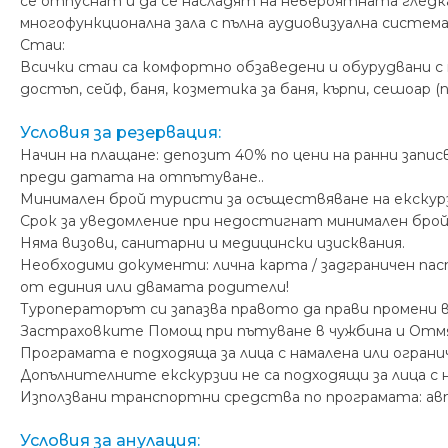
се отпуснат и да се насладят на невероятната гледк
многофункционална зала с пълна аудиовизуална система,
Стаи:
Всички стаи са комфортно обзаведени и обурудвани с т
достъп, сейф, баня, козметика за баня, кърпи, сешоар (п
Условия за резервация:
Начин на плащане: депозит 40% по цени на ранни запис
преди датата на отпътуване..
Минимален брой туристи за осъществяване на екскур
Срок за уведомление при недостигнат минимален брой
Няма визови, санитарни и медицински изисквания.
Необходими документи: лична карта / задграничен пасп
от единия или двамата родители!
Туроператорът си запазва правото да прави промени в
Застраховките Помощ при пътуване в чужбина и Отмяна н
Програмата е подходяща за лица с намалена или огран
Допълнителните екскурзии не са подходящи за лица с 
Използвани транспортни средства по програмата: ав
Условия за анулация: