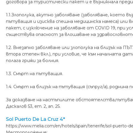
договора за туристически пакет и е възникнала пре
1.1.Злополука, акутно заболяване (заболяване, което 
пътуващия и изисква спешна медицинска намеса) или 
пакет, с изключение на заболяване от COVID 19, при у
съществува опасност за влошаване на здравословнот
1.2. Внезапно заболяване или злополука на близък на ПЪ
втора степен вкл.), при условие, че към началната д
полага грижи за болния.
1.3. Смърт на пътуващия.
1.4. Смърт на близък на пътуващия (съпруг/а), роднина п
За доказване на настъпилите обстоятелства,пътуващи
Даскалов 53, ет. 2, ап. 25.
Sol Puerto De La Cruz 4*
https://www.melia.com/en/hotels/spain/tenerife/sol-puer
Местоположение: