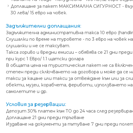
Доплащане за пакет МАКСИМАЛНА СИГУРНОСТ - възста
30 лева/ 15 евро на човек.
Задължителни доплащания:
Задължителна административна такса 10 евро (handling
Слушалки по време на туровете - по 3 евро на човек н
слушалки и не се таксуват.
Такса гориво и вредни емисии – обявява се 21 дни пр
при курс 1 Евро/ 1.1 щатски долара
В общата цена на туристическия пакет не са включени
степен преди сключването на договора и може да се 
такси за кацане или такси за отвеждане към или за 
обекти, музеи, корабчета, фериботи, използването н
самолетите и др.
Условия за резервации:
Депозит 30% платен към ТО до 24 часа след резервира
Доплащане 21 дни преди тръгване
Издаване на документи за пътуване 7 дни преди поле