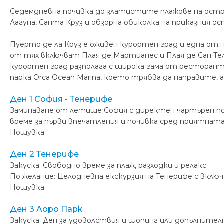
Седемдневна почивка до златистите плажове на остро
Лагуна, Санта Круз и обзорна обиколка на приказния ос
Пуерто де ла Круз е оживен курортен град и една от 
от тях включват Плая де Мартианес и Плая де Сан Тел
курортен град разполага с широка гама от ресторант
парка Orca Ocean Marina, което трябва да направите,
Ден 1 София - Тенерифе
Заминаване от летище София с директен чартърен пол
време за първи впечатления и почивка сред приятнат
Нощувка.
Ден 2 Тенерифе
Закуска. Свободно време за плаж, разходки и релакс.
По желание: Целодневна екскурзия на Тенерифе с вклю
Нощувка.
Ден 3 Лоро Парк
Закуска. Ден за удоволствия и шопинг или допълнител