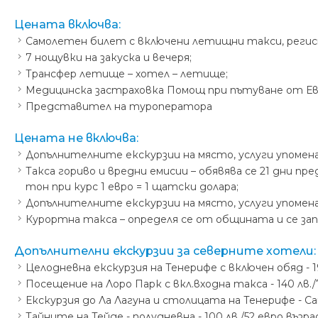
Цената включва:
Самолетен билет с включени летищни такси, регистри
7 нощувки на закуска и вечеря;
Трансфер летище – хотел – летище;
Медицинска застраховка Помощ при пътуване от Еврои
Представител на туроператора
Цената не включва:
Допълнителните екскурзии на място, услуги упомен
Такса гориво и вредни емисии – обявява се 21 дни п
тон при курс 1 евро = 1 щатски долара;
Допълнителните екскурзии на място, услуги упомен
Курортна такса – определя се от общината и се зап
Допълнителни екскурзии за северните хотели:
Целодневна екскурзия на Тенерифе с включен обяд - 199 
Посещение на Лоро Парк с вкл.входна такса - 140 лв./7
Екскурзия до Ла Лагуна и столицата на Тенерифе - Сант
Тайните на Тейде - полудневна - 100 лв./52 евро възраст