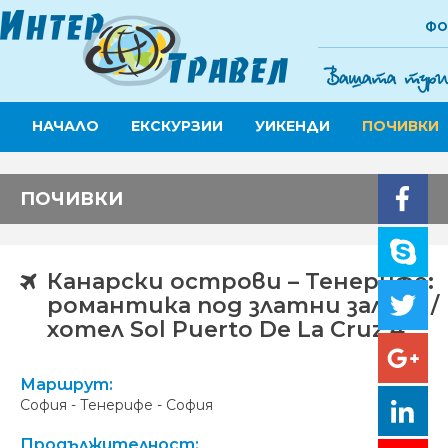
ФО
НАЧАЛО
ЕКСКУРЗИИ
УИКЕНДИ
ПОЧИВКИ
ПОЧИВКИ
Канарски острови – Тенерифе:
романтика под златни залези /
хотел Sol Puerto De La Cruz 4*
Маршрут:
София - Тенерифе - София
Продължителност: