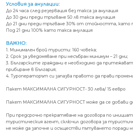
Условия за анулации:
До 24 часа след резервация без такса за анулация
До 30 дни преди тръгване 50 лв такса анулация
До 21 дни преди тръгване 30% от стойността, като 
Под 21 дни 100% като такса анулация
ВАЖНО:
1. Минимален брой туристи: 160 човека;
2. Срок за уведомяване при несъбран минимум – 21 дни;
3. Българските граждани е необходимо да притежават
прибиране в България;
4. Туроператорът си запазва правото да прави промен
Пакет МАКСИМАЛНА СИГУРНОСТ- 30 лева/ 15 еевро
Пакет МАКСИМАЛНА СИГУРНОСТ може да се добави до 7
При предсрочно прекратяване на договора по инициат
туристическия агент, сключил договора за турист
не може да започне и осъществи пътуването поради н