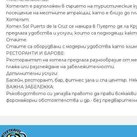
Хотелът е разположен в сърцето на туристическия кур
посещение на местните атракции, като е близо до пла
Хотелът:
Хотел Sol Puerto de la Cruz се намира в Пуерто де ла 
предлага удобства и услуги, които са подходящи какт
Стаите:
Стаите са оборудвани с модерни удобства като клима
РЕСТОРАНТИ И БАРОВЕ:
Ресторантът на хотела предлага разнообразие от мест
плажа или разглеждане на забележителности.
Допълнителни услуги:
Басейн, ресторант, бар, фитнес зала и спа център. Няк
ВАЖНА ЗАБЕЛЕЖКА:
Ръководството си запазва правото да прави всякакви
форсмажорни обстоятелства и др.- без предварителн