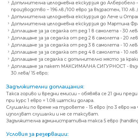
Допълнителна целодневна екскурзия до Алберобело 
производство – 196 лв./100 евро за възрастен, 110 лв. / 
Допълнителна целодневна екскурзия до Лече и Отранто –
Допълнителна целодневна екскурзия до Мартина Франка 
Доплащане за за седалка от ред 1 в самолета - 30 лева 
Доплащане за за седалка от ред 2 в самолета - 20 лева
Доплащане за за седалка от ред 3 в самолета - 10 лева
Доплащане за за седалка от ред 4 в самолета - 10 лева
Доплащане за седалка с допълнително място за крака о
Доплащане за пакет МАКСИМАЛНА СИГУРНОСТ - възста
30 лева/ 15 евро;
Задължителни доплащания:
Такса гориво и вредни емисии – обявява се 21 дни пр
при курс 1 евро = 1.08 щатски долара.
Слушалки по време на туровете - 15 евро (по 3 евро на
използват слушалки и не се таксуват.
Задължителна административна такса 5 евро (handling 
Условия за резервации: