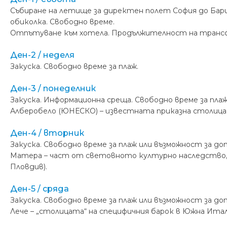
Събиране на летище за директен полет София до Бари
обиколка. Свободно време.
Отпътуване към хотела. Продължителност на трансфер
Ден-2 / неделя
Закуска. Свободно време за плаж.
Ден-3 / понеделник
Закуска. Информационна среща. Свободно време за пла
Алберобело (ЮНЕСКО) – известната приказна столица 
Ден-4 / вторник
Закуска. Свободно време за плаж или възможност за до
Матера – част от световното културно наследство, 
Пловдив).
Ден-5 / сряда
Закуска. Свободно време за плаж или възможност за до
Лече – „столицата“ на специфичния барок в Южна Ита