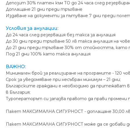
Депозит 30% платен към ТО до 24 часа след резервира
Доплащане 21 дни преди тръгване
Издаване на документи за пътуване 7 дни преди поле
Условия за анулации:
До 24 часа след резервация без такса за анулация
До 30 дни преди тръгване 50 лв такса анулация на чов
До 21 дни преди тръгване 30% от стойността, като 
Под 21 дни 100% като такса анулация
ВАЖНО:
Минимален брой за реализиране на програмите - 120 чо
Срок за уведомяване при несъбран минимум – 21 дни;
Българските граждани е необходимо да притежават ва
в България;
Туроператорът си запазва правото да прави промени 
Пакет МАКСИМАЛНА СИГУРНОСТ - доплащане 30,00 лв /
Пакет МАКСИМАЛНА СИГУРНОСТ може да се добави до 7