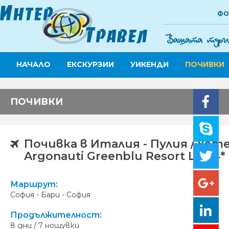
ФО
НАЧАЛО
ЕКСКУРЗИИ
УИКЕНДИ
ПОЧИВКИ
ПОЧИВКИ
Почивка в Италия - Пулия / хот
Argonauti Greenblu Resort Lux 4*
Маршрут:
София - Бари - София
Продължителност:
8 дни / 7 нощувки