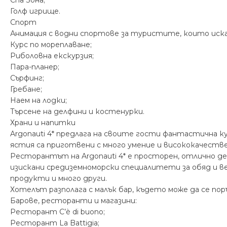
Голф игрище.
Спорт
Анимация с водни спортове за туристите, които ис
Курс по мореплаване;
Риболовна екскурзия;
Пара-планер;
Сърфинг;
Гребане;
Наем на лодки;
Търсене на делфини и костенурки.
Храни и напитки
Argonauti 4* предлага на своите гости фантастична к
ястия са приготвени с много умение и висококачеств
Ресторантът на Argonauti 4* e просторен, отлично де
изискани средиземноморски специалитети за обяд и в
продукти и много други.
Хотелът разполага с малък бар, където може да се по
Барове, ресторанти и магазини:
Ресторант C’è di buono;
Ресторант La Battigia;