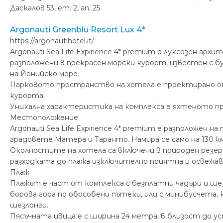
Даскалов 53, ет. 2, ап. 25.
Argonauti Greenblu Resort Lux 4*
https://argonautihotel.it/
Argonauti Sea Life Expirience 4* premium е луксозен
разположени в прекрасен морски курорт, известен с 
на Йонийско море.
Парковото пространство на хотела е проектирано от 
курорта.
Уникална характеристика на комплекса е яхтеното пр
Местоположение
Argonauti Sea Life Expirience 4* premium е разположе
градовете Матера и Таранто. Намира се само на 130 
Околностите на хотела са включени в природен резер
разходката до плажа изключително приятна и освежав
Плаж
Плажът е част от комплекса с безплатни чадъри и ше
борова гора по обособени пътеки, или с минибусчета, 
шезлонги.
Пясъчната ивица е с ширина 24 метра, в близост до у