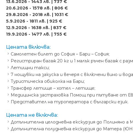
13.6.2026 - 1443 лв. | 737 €
20.6.2026 - 1578 лв. | 806 €
29.8.2026 - 2018 лв. | 1031 €
5.9.2026 - 1811 лв. | 925 €
12.9.2026 - 1638 лв. | 837 €
19.9.2026 - 1477 лв. | 755 €
Цената включва:
Самолетен билет до София – Бари – София;
Регистриран багаж 20 кг и 1 малък ръчен багаж с размер
Летищни такси;
7 нощувки на закуска и вечеря с включени вино и вода в
Туристическа обиколка на Бари;
Трансфер летище – хотел – летище;
Медицинска застраховка Помощ при пътуване от Еврои
Представител на туроператора с български език.
Цената не включва:
Допълнителна целодневна екскурзия до Полиняно а Маре 
Допълнителна полудневна екскурзия до Матера (ЮНЕСКО) 