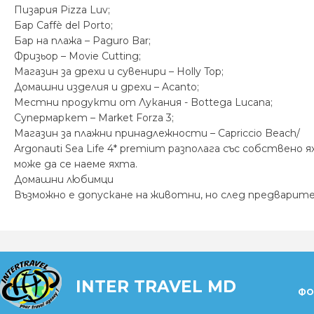
Пизария Pizza Luv;
Бар Caffè del Porto;
Бар на плажа – Paguro Bar;
Фризьор – Movie Cutting;
Магазин за дрехи и сувенири – Holly Top;
Домашни изделия и дрехи – Acanto;
Местни продукти от Лукания - Bottega Lucana;
Супермаркет – Market Forza 3;
Магазин за плажни принадлежности – Capriccio Beach/
Argonauti Sea Life 4* premium разполага със собстве
може да се наеме яхта.
Домашни любимци
Възможно е допускане на животни, но след предварит
INTER TRAVEL MD
ФО