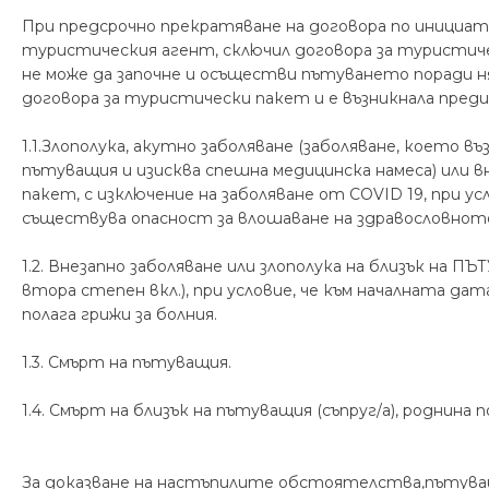
При предсрочно прекратяване на договора по инициат
туристическия агент, сключил договора за турист
не може да започне и осъществи пътуването поради н
договора за туристически пакет и е възникнала пре
1.1.Злополука, акутно заболяване (заболяване, което 
пътуващия и изисква спешна медицинска намеса) или 
пакет, с изключение на заболяване от COVID 19, при у
съществува опасност за влошаване на здравословнот
1.2. Внезапно заболяване или злополука на близък на ПЪ
втора степен вкл.), при условие, че към началната д
полага грижи за болния.
1.3. Смърт на пътуващия.
1.4. Смърт на близък на пътуващия (съпруг/а), роднина п
За доказване на настъпилите обстоятелства,пътуващи