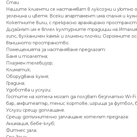
Стаи
Нашите клиенти се настаняват в луксозни и уютно об
зеленина и цветя. Всеки апартамент има спалня и кухн
Кокетните вили, с прекрасно аранжирано пространст
Дизайнът им е вплел културните традиции на Италия,
гипс, вулканичен камък и глинени плочки. Огромните
външното пространство.
Помещенията за настаняване предлагат:
Баня и тоалетна;
Плазмен телевизор;
Климатик;
Оборудвана кухня;
Градина;
Удобства и услуги;
Гостите на хотела могат да ползват безплатно Wi-Fi
бар, амфитеатър, тенис кортове, игрища за футбол, б
Услуги срещу доплащане.
Срещу допълнително заплащане хотелът предлага:
Анимация, бебе-клуб;
Фитнeс зала;
Спа Зона;