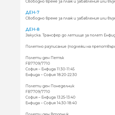
Свободно време за плаж и забавления или въ
ДЕН-7
Свободно време за плаж и забавления или въ
ДЕН-8
Закуска. Tрансфер до летище за полет Енфид
Полетно разписание (подлежи на препотвър
Полети ден Петък
FB7709/7710
София – Енфида 11:30-11:45
Енфида – София 18:20-22:30
Полети ден Понеделник
FB7709/7710
София – Енфида 13:25-13:40
Енфида – София 14:30-18:40
Полети ден Вторник