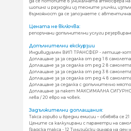
да се потопите в уникалната атмосфера на 
шопинг и разходки из тесните улички, изпъ
възможност да се запознаете с автентична
Цената не включва:
репоръчани допълнителни услуги резервирани
Допълнителни екскурзии
Индивидуален ВИП ТРАНСФЕР - летище-хотел-
Доплащане за за седалка от ред 1 в самолета -
Доплащане за за седалка от ред 2 в самолета -
Доплащане за за седалка от ред 3 в самолета -
Доплащане за за седалка от ред 4 в самолета -
Доплащане за седалка с допълнително място за
Доплащане за пакет МАКСИМАЛНА СИГУРНОСТ -
лева / 20 евро на човек.
Задължителни доплащания:
Такса гориво и вредни емисии – обявява се 21
Цените са калкулирани с параметри на самол
Градска такса - 12 Тунизийски динара на ден 