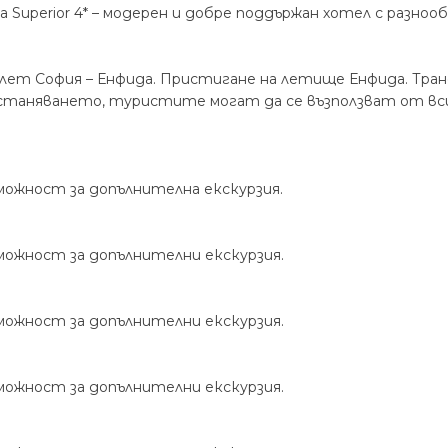
a Superior 4* – модерен и добре поддържан хотел с разнооб
олет София – Енфида. Пристигане на летище Енфида. Тран
станяването, туристите могат да се възползват от всич
зможност за допълнителна екскурзия.
зможност за допълнителни екскурзия.
зможност за допълнителни екскурзия.
зможност за допълнителни екскурзия.