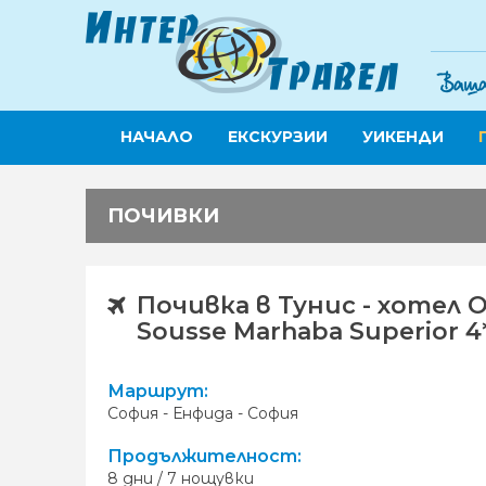
НАЧАЛО
ЕКСКУРЗИИ
УИКЕНДИ
ПОЧИВКИ
Почивка в Тунис - хотел O
Sousse Marhaba Superior 4
Маршрут:
София - Енфида - София
Продължителност:
8 дни / 7 нощувки