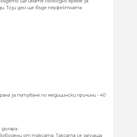
, където ще имате свободно време за
ди. Този ден ще бъде перфектната
ана за пътуване по медицински причини - 40
 долара.
а освободени от таксата. Таксата се заплаща