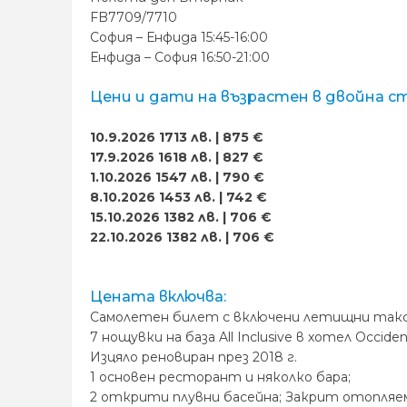
FB7709/7710
София – Енфида 15:45-16:00
Енфида – София 16:50-21:00
Цени и дати на възрастен в двойна с
10.9.2026 1713 лв. | 875 €
17.9.2026 1618 лв. | 827 €
1.10.2026 1547 лв. | 790 €
8.10.2026 1453 лв. | 742 €
15.10.2026 1382 лв. | 706 €
22.10.2026 1382 лв. | 706 €
Цената включва:
Самолетен билет с включени летищни такси и р
7 нощувки на база All Inclusive в хотел Occiden
Изцяло реновиран през 2018 г.
1 основен ресторант и няколко бара;
2 открити плувни басейна; Закрит отопляем 