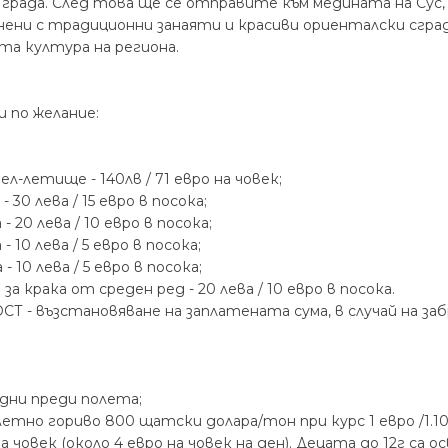
града. След това ще се отправите към медината на Сус
лнени с традиционни занаяти и красиви ориенталски сгра
та култура на региона.
 по желание:
летище - 140лв / 71 евро на човек;
 30 лева / 15 евро в посока;
 20 лева / 10 евро в посока;
 10 лева / 5 евро в посока;
 10 лева / 5 евро в посока;
 крака от среден ред - 20 лева / 10 евро в посока.
 възстановяване на заплатената сума, в случай на забр
 дни преди полета;
етно гориво 800 щатски долара/тон при курс 1 евро /1.10
на човек (около 4 евро на човек на ден). Децата до 12г с