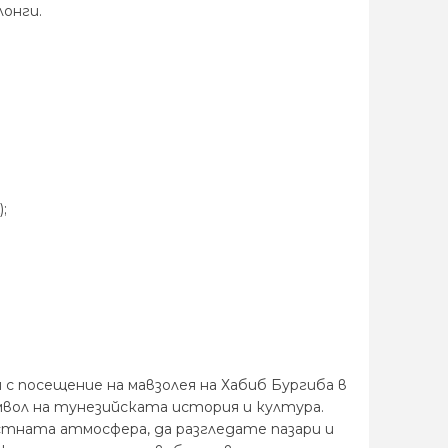
лонги.
;
 с посещение на мавзолея на Хабиб Бургиба в
мвол на тунезийската история и култура.
тната атмосфера, да разгледате пазари и