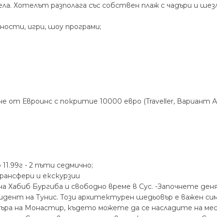
а. Хотелът разполага със собствен плаж с чадъри и шез
ности, игри, шоу програми;
от Евроинс с покритие 10000 евро (Traveller, Вариант А)
11.99г - 2 пъти седмично;
ансфери и екскурзии
а Хабиб Бургиба и свободно време в Сус. -Започнете деня
идент на Тунис. Този архитектурен шедьовър е важен си
ъра на Монастир, където можете да се насладите на мес