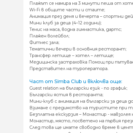
Плажът се намира на 3 минути пеша от хотел
Wi-Fi в общите части и стаите;
Анимация през деня и вечерта – спортни дей
Мини клуб за деца (4–12 години);
Тенис на маса, водна гимнастика, дартс;
Плажен волейбол;
Фитнес зала;
Тематични вечери в основния ресторант;
Трансфер летище – хотел – летище;
Медицинска застраховка Помощ при пътуване 
Представител на туроператора.
Част от Simba Club и включва още:
Guest relation на български език - по график;
Български ястия в ресторанта;
Мини-клуб с анимация на български за деца до 
Взимане с предимство на туристите при тр
Безплатна екскурзия – Монастир - мавзолея н
Монастир, място, посветено на първия през
След това ще имате свободно време в цент