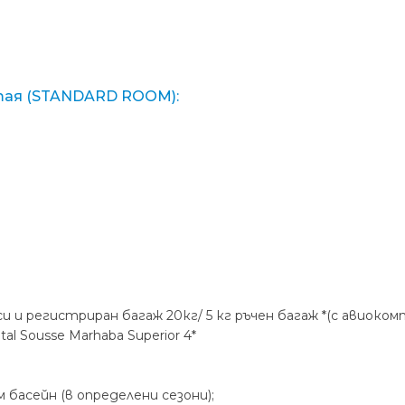
тая (STANDARD ROOM):
егистриран багаж 20кг/ 5 кг ръчен багаж *(с авиокомпания 
tal Sousse Marhaba Superior 4*
басейн (в определени сезони);