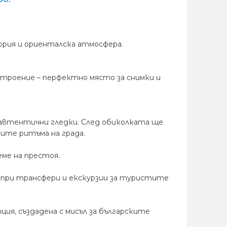
тория и ориенталска атмосфера.
строение – перфектно място за снимки и
 автентични гледки. След обиколката ще
тите ритъма на града.
еме на престоя.
не при трансфери и екскурзии за туристите
ия, създадена с мисъл за българските