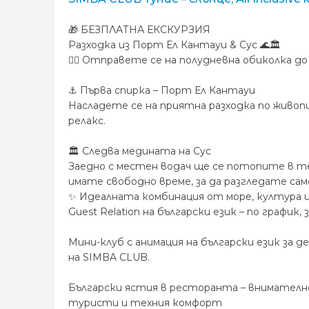
🎁 БЕЗПЛАТНА ЕКСКУРЗИЯ
Разходка из Порт Ел Кантауи & Сус 🌊🏛️
🚶‍♂️ Отправете се на полудневна обиколка 
⚓ Първа спирка – Порт Ел Кантауи
Насладете се на приятна разходка по живоп
релакс.
🏛️ Следва медината на Сус
Заедно с местен водач ще се потопите в те
имате свободно време, за да разгледате са
✨ Идеалната комбинация от море, култура и
Guest Relation на български език – по график
Мини-клуб с анимация на български език за 
на SIMBA CLUB.
Български ястия в ресторанта – внимателно
туристи и техния комфорт