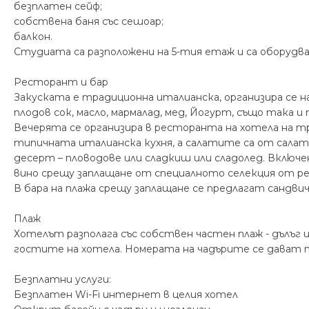
безплатен сейф;
собствена баня със сешоар;
балкон.
Студиата са разположени на 5-тия етаж и са оборудв
Ресторант и бар
Закуската е традиционна италианска, организира се на 
плодов сок, масло, мармалад, мед, Йогурт, също така и
Вечерята се организира в ресторанта на хотела на 
типичната италианска кухня, а салатите са от салатен
десерт – пловодове или сладкиш или сладолед. Вклю
вино срещу заплащане от специалното селекция от ре
В бара на плажа срещу заплащане се предлагат сандвичи
Плаж
Хотелът разполага със собствен частен плаж - дълъг 
гостите на хотела. Номерата на чадърите се дават пр
Безплатни услуги:
Безплатен Wi-Fi интернет в целия хотел