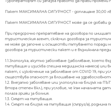
Туроператорът си запазва правото да прави промени 
Пакет МАКСИМАЛНА СИГУРНОСТ - доплащане 30,00 лв /
Пакет МАКСИМАЛНА СИГУРНОСТ може да се добави до 7
При предсрочно прекратяване на договора по инициат
туристическия агент, сключил договора за турист
не може да започне и осъществи пътуването поради н
договора за туристически пакет и е възникнала пре
1.1.Злополука, акутно заболяване (заболяване, което 
пътуващия и изисква спешна медицинска намеса) или 
пакет, с изключение на заболяване от COVID 19, при у
съществува опасност за влошаване на здравословнот
1.2. Внезапно заболяване или злополука на близък на ПЪ
втора степен вкл.), при условие, че към началната д
полага грижи за болния.
1.3. Смърт на пътуващия.
1.4. Смърт на близък на пътуващия (съпруг/а), роднина п