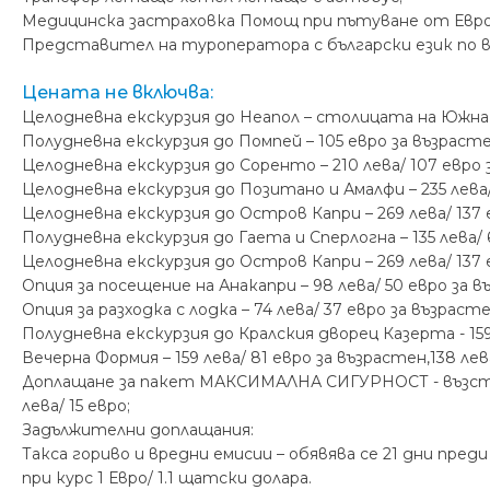
Медицинска застраховка Помощ при пътуване от Евронин
Представител на туроператора с български език по в
Цената не включва:
Целодневна екскурзия до Неапол – столицата на Южна Ита
Полудневна екскурзия до Помпей – 105 евро за възрастен,
Целодневна екскурзия до Соренто – 210 лева/ 107 евро за
Целодневна екскурзия до Позитано и Амалфи – 235 лева/ 1
Целодневна екскурзия до Остров Капри – 269 лева/ 137 ев
Полудневна екскурзия до Гаета и Сперлогна – 135 лева/ 69
Целодневна екскурзия до Остров Капри – 269 лева/ 137 ев
Опция за посещение на Анакапри – 98 лева/ 50 евро за въ
Опция за разходка с лодка – 74 лева/ 37 евро за възрасте
Полудневна екскурзия до Кралския дворец Казерта - 159 л
Вечерна Формия – 159 лева/ 81 евро за възрастен,138 лева 
Доплащане за пакет МАКСИМАЛНА СИГУРНОСТ - възстано
лева/ 15 евро;
Задължителни доплащания:
Такса гориво и вредни емисии – обявява се 21 дни пр
при курс 1 Евро/ 1.1 щатски долара.