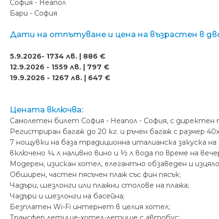
София - Неапол
Бари - София
Дати на отпътуване и цена на възрастен в дв
5.9.2026- 1734 лв. | 886 €
12.9.2026 - 1559 лв. | 797 €
19.9.2026 - 1267 лв. | 647 €
Цената включва:
Самолетен билет София - Неапол - София, с директен п
Регистриран багаж до 20 кг. и ръчен багаж с размер 40x
7 нощувки на база традиционна италианска закуска на
включено ¼ л наливно вино и ½ л вода по време на вече
Модерен, изискан хотел, елегантно обзаведен и изцяло 
Обширен, частен пясъчен плаж със фин пясък;
Чадъри, шезлонги или плажни столове на плажа;
Чадъри и шезлонги на басейна;
Безплатен Wi-Fi интернет в целия хотел;
Трансфер летище-хотел-летище с автобус;