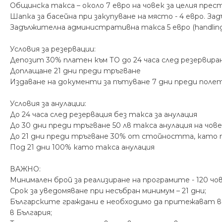
Общинска такса – около 7 евро на човек за целия прес
Шапка за басейна при закупуване на място - 4 евро. За
Задължителна административна такса 5 евро (handling 
Условия за резервации:
Депозит 30% платен към ТО до 24 часа след резервира
Доплащане 21 дни преди тръгване
Издаване на документи за пътуване 7 дни преди поле
Условия за анулации:
До 24 часа след резервация без такса за анулация
До 30 дни преди тръгване 50 лв такса анулация на чов
До 21 дни преди тръгване 30% от стойността, като 
Под 21 дни 100% като такса анулация
ВАЖНО:
Минимален брой за реализиране на програмите - 120 чо
Срок за уведомяване при несъбран минимум – 21 дни;
Българските граждани е необходимо да притежават ва
в България;