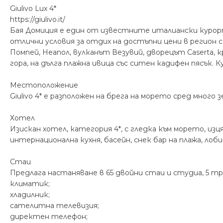
Giulivo Lux 4*
https://giulivo.it/
Бая Домиция е един от известните италиански курорти.
отлични условия за отдих на достъпни цени в регион 
Помпей, Неапол, вулканът Везувий, дворецът Caserta,
гора, на дълга плажна ивица със ситен кадифен пясък. К
Местоположение
Giulivo 4* е разположен на брега на морето сред много
Хотел
Изискан хотел, категория 4*, с гледка към морето, из
интернационална кухня, басейн, снек бар на плажа, лоб
Стаи
Предлага настаняване в 65 двойни стаи и студиа, 5 т
климатик;
хладилник;
сателитна телевизия;
директен телефон;