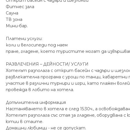
Открит басейн с чадъри и шезлонги
Фитнес зала
Сауна
ТВ зона
Мини-бар.
Платени услуги:
коли и велосипеди под наем
пране, гладене, което туристите могат да извършват
РАЗВЛЕЧЕНИЯ – ДЕЙНОСТИ/ УСЛУГИ
Хотелът разполага с открит басейн с чадъри и шезлонги
развлекателна програма с уроци по танци, кабаретни 
участие в различни турнири и игри, като плажен волейб
провежда в лобито на хотела.
Допълнителна информация
Настаняването в хотела е след 15:30ч., а освобождава
Хотелът разполага със стая за гладене, оборудвана с 
ютии в стаите.
Домашни любимци - не се допускат.