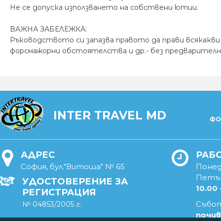
Не се допуска използването на собствени ютии.
ВАЖНА ЗАБЕЛЕЖКА:
Ръководството си запазва правото да прави всякакви
форсмажорни обстоятелства и др.- без предварителн
INTER TRAVEL MD
ФО
АДРЕС
РАБ
София, бул."Витоша" № 65
Понед
Петъ
УДОСТОВЕРЕНИЕ ЗА
10.00 
РЕГИСТРАЦИЯ
Събот
№ 04853/2005 г.
почив