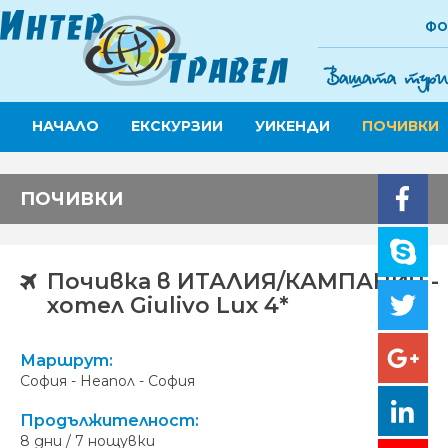
ФО
НАЧАЛО
ЕКСКУРЗИИ
УИКЕНДИ
ПОЧИВКИ
ПОЧИВКИ
Почивка в ИТАЛИЯ/КАМПАНИЯ -
хотел Giulivo Lux 4*
Маршрут:
София - Неапол - София
Продължителност:
8 дни / 7 нощувки