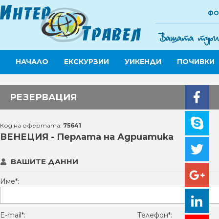
ФО
НАЧАЛО
ЕКСКУРЗИИ
УИКЕНДИ
ПОЧИВКИ
РЕЗЕРВАЦИЯ
Код на офертата:
75641
ВЕНЕЦИЯ - Перлата на Адриатика
ВАШИТЕ ДАННИ
Име*:
E-mail*:
Телефон*: