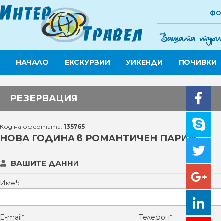
ФО
НАЧАЛО
ЕКСКУРЗИИ
УИКЕНДИ
ПОЧИВКИ
РЕЗЕРВАЦИЯ
Код на офертата:
135765
НОВА ГОДИНА в РОМАНТИЧЕН ПАРИЖ
ВАШИТЕ ДАННИ
Име*:
E-mail*:
Телефон*: