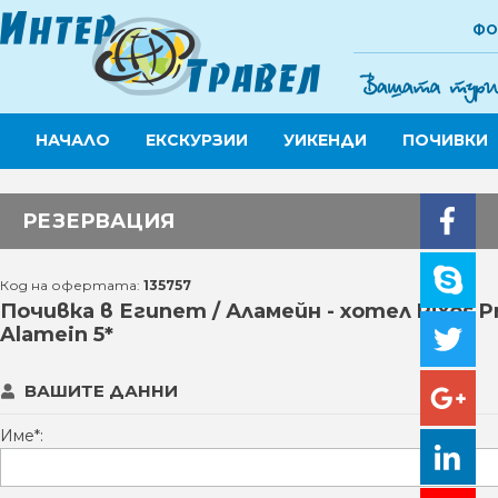
ФО
НАЧАЛО
ЕКСКУРЗИИ
УИКЕНДИ
ПОЧИВКИ
РЕЗЕРВАЦИЯ
Код на офертата:
135757
Почивка в Египет / Аламейн - хотел Rixos 
Alamein 5*
ВАШИТЕ ДАННИ
Име*: