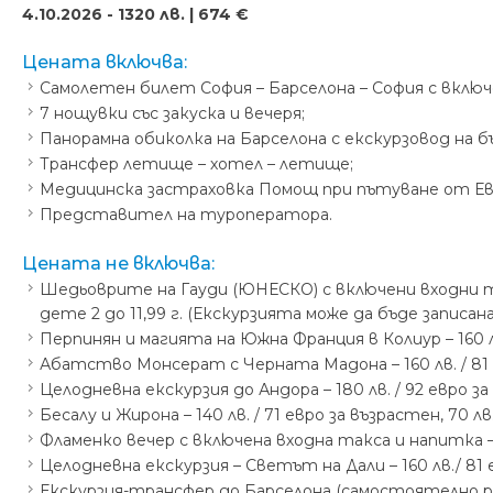
4.10.2026 - 1320 лв. | 674 €
Цената включва:
Самолетен билет София – Барселона – София с включен
7 нощувки със закуска и вечеря;
Панорамна обиколка на Барселона с екскурзовод на бъ
Трансфер летище – хотел – летище;
Медицинска застраховка Помощ при пътуване от Еврои
Представител на туроператора.
Цената не включва:
Шедьоврите на Гауди (ЮНЕСКО) с включени входни такси
дете 2 до 11,99 г. (Екскурзията може да бъде записан
Перпинян и магията на Южна Франция в Колиур – 160 лв 
Абатство Монсерат с Черната Мадона – 160 лв. / 81 евр
Целодневна екскурзия до Андора – 180 лв. / 92 евро за в
Бесалу и Жирона – 140 лв. / 71 евро за възрастен, 70 лв.
Фламенко вечер с включена входна такса и напитка – 150
Целодневна екскурзия – Светът на Дали – 160 лв./ 81 е
Екскурзия-трансфер до Барселона (самостоятелно разг