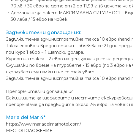
70 лв. / 36 евро за дете от 2 до 11,99 г. (в цената 
Доплащане за пакет МАКСИМАЛНА СИГУРНОСТ - възста
30 лева / 15 евро на човек.
Задължителни доплащания:
Задължителна административна такса 10 евро (handling
Такса гориво и вредни емисии – обявява се 21 дни пр
при курс 1 евро = 1 щатски долара.
Курортна такса – 2 евро на ден, заплаща се на рецепци
Слушалки по време на туровете - 15 евро (по 3 евро на
използват слушалки и не се таксуват.
Задължителна административна такса 10 евро (handling
Препоръчителни доплащания:
Бакшишите за шофьорите и местните екскурзоводите 
препоръчваме да предвидите около 2-5 евро на човек н
Maria del Mar 4*
https://www.mariadelmarhotel.com/
МЕСТОПОЛОЖЕНИЕ