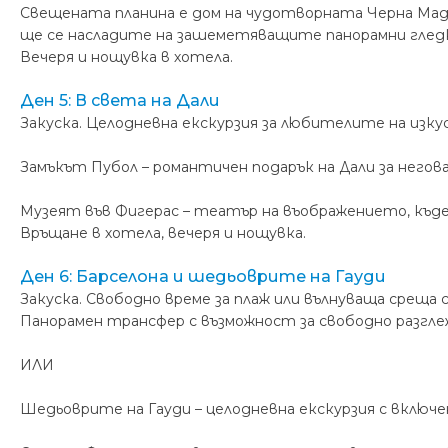
Свещената планина е дом на чудотворната Черна Мад
ще се насладите на зашеметяващите панорамни гледки
Вечеря и нощувка в хотела.
Ден 5: В света на Дали
Закуска. Целодневна екскурзия за любителите на изк
Замъкът Пубол – романтичен подарък на Дали за него
Музеят във Фигерас – театър на въображението, къде
Връщане в хотела, вечеря и нощувка.
Ден 6: Барселона и шедьоврите на Гауди
Закуска. Свободно време за плаж или вълнуваща среща с
Панорамен трансфер с възможност за свободно разгле
ИЛИ
Шедьоврите на Гауди – целодневна екскурзия с вклю