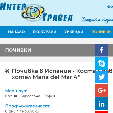
ФО
НАЧАЛО
ЕКСКУРЗИИ
УИКЕНДИ
ПОЧИВКИ
ПОЧИВКИ
Почивка в Испания - Коста Брава
хотел Maria del Mar 4*
Маршрут:
София - Барселона - София
Продължителност:
8 дни / 7 нощувки