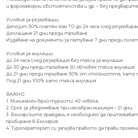
и форсмажорни обстоятелства и др. – без предварите
Условия за резервации:
Депозит 30% платен към ТО до 24 часа след резервира
Доплащане 21 дни преди тръгване
Издаване на документи за пътуване 7 дни преди поле
Условия за анулации:
До 24 часа след резервация без такса за анулация
До 30 дни преди тръгване 50 лв/човек такса анулация
До 21 дни преди тръгване 30% от стойността, като 
Под 21 дни 100% като такса анулация
ВАЖНО:
1. Минимален брой туристи: 40 човека;
2. Срок за уведомяване при несъбран минимум – 21 дни;
3. Българските граждани е необходимо да притежават
прибиране в България;
4. Туроператорът си запазва правото да прави промен