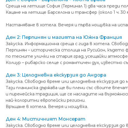
Среща на летище София (Терминал 1) два часа преди по
Кацане на летище Барселона и трансфер (около 1 ч. 30
Настаняване в хотела. Вечеря и първа нощувка на исп
Ден 2: Перпинян и магията на Южна Франция
Закуска. Информационна среща с гида в хотела. Свобод
Перпинян – историческа столица на Русийон, където 
по тесните улички на стария град, усещайки атмосф
Колиур – рибарско селце с романтичен дух, известно с
Ден 3: Целодневна екскурзия до Андора
Закуска. Свободно време или целодневна екскурзия до
Тази планинска държава ще ви плени със своите впеча
и пиренейска традиция, ще се насладите на възможно
най-колоритни европейски региони.
Връщане в хотела. Вечеря и нощувка.
Ден 4: Мистичният Монсерат
Закуска. Свободно време или целодневна екскурзия 