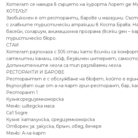
Хотелът се намира в сърцето на курорта Лорет де Мар
ХОТЕЛЪТ
Заобиколен е от ресторанти, барове и магазини. Състо
с главните туристически атракции в Коста Брава. Н
басейн, солариум, анимационна програма (всеки ден – ка
туристическо бюро.
СТАИ
Хотелът разполага с 305 стаи като всички са комфорт
сателитни канали, сейф, безжичен интернет, самостоя
Допълнителните легла са тип разгъваеми легла.
РЕСТОРАНТИ И БАРОВЕ
Ресторантът е с обслужване на бюфет, който е един 
възползват още от а-ла-карт грил-ресторант, бар, ка
Ресторант 1
Кухня:средиземноморска
Меню: шведска маса
Ca’l Sogre
Кухня: каталунска, средиземноморска
Отворен за: закуска, брънч, обяд, вечеря
Меню: А-ла-карт