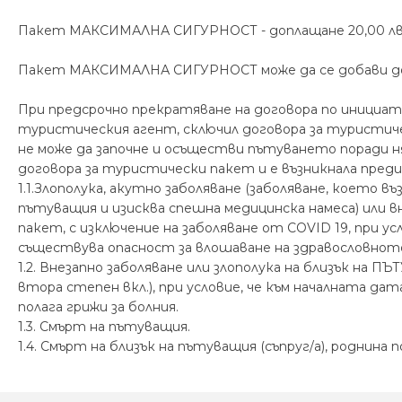
Пакет МАКСИМАЛНА СИГУРНОСТ - доплащане 20,00 л
Пакет МАКСИМАЛНА СИГУРНОСТ може да се добави до 7
При предсрочно прекратяване на договора по инициат
туристическия агент, сключил договора за турист
не може да започне и осъществи пътуването поради н
договора за туристически пакет и е възникнала пре
1.1.Злополука, акутно заболяване (заболяване, което 
пътуващия и изисква спешна медицинска намеса) или 
пакет, с изключение на заболяване от COVID 19, при у
съществува опасност за влошаване на здравословнот
1.2. Внезапно заболяване или злополука на близък на ПЪ
втора степен вкл.), при условие, че към началната д
полага грижи за болния.
1.3. Смърт на пътуващия.
1.4. Смърт на близък на пътуващия (съпруг/а), роднина п