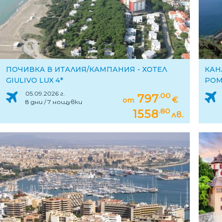
ПОЧИВКА В ИТАЛИЯ/КАМПАНИЯ - ХОТЕЛ
КАН
GIULIVO LUX 4*
РОМ
SOL
05.09.2026 г.
.00
797
€
от
8 дни / 7 нощувки
.80
1558
лв.