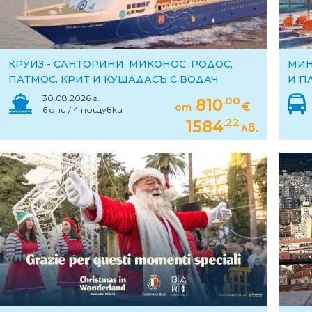
КРУИЗ - САНТОРИНИ, МИКОНОС, РОДОС,
МИН
ПАТМОС, КРИТ И КУШАДАСЪ С ВОДАЧ
И П
30.08.2026 г.
.00
810
€
от
6 дни / 4 нощувки
.22
1584
лв.