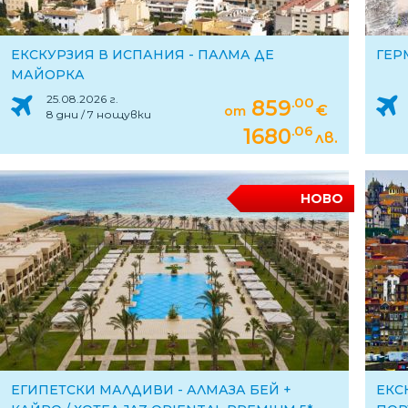
ЕКСКУРЗИЯ В ИСПАНИЯ - ПАЛМА ДЕ
ГЕР
МАЙОРКА
25.08.2026 г.
.00
859
€
от
8 дни / 7 нощувки
.06
1680
лв.
НОВО
ЕГИПЕТСКИ МАЛДИВИ - АЛМАЗА БЕЙ +
ЕКС